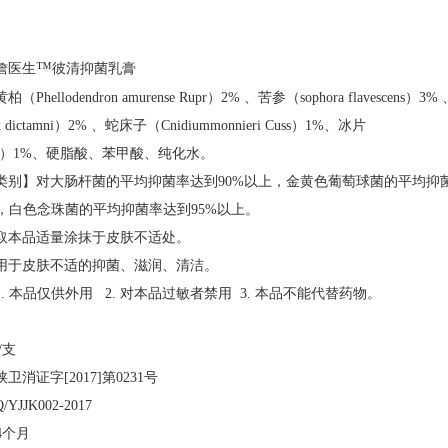
™
詹医生
彼清抑菌乳膏
黄柏（
Phellodendron amurense Rupr）2% 、苦参（sophora flavescens）3%
 dictamni）2% 、蛇床子（Cnidiummonnieri Cuss）1%、冰片
anops）1%、硬脂酸、苯甲酸、纯化水。
类别】对大肠杆菌的平均抑菌率达到
90%以上
，金黄色葡萄球菌的平均抑
，白色念珠菌的平均抑菌率达到95%以上。
取本品适量涂抹于皮肤不适处。
用于皮肤不适的抑菌、滋润、清洁。
1. 本品仅供外用 2. 对本品过敏者禁用 3. 本品不能代替药物。
/支
陕卫消证字
[2017]第0231号
Q/YJJK002-2017
4个月