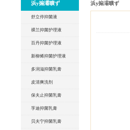
浜у搧灞曠ず
浜у搧灞曠ず
舒立停抑菌液
裸兰抑菌护理液
百丹抑菌护理液
新柳烯抑菌护理液
多润滋抑菌乳膏
皮清爽洗剂
保夫止抑菌乳膏
孚迪抑菌乳膏
贝夫宁抑菌乳膏