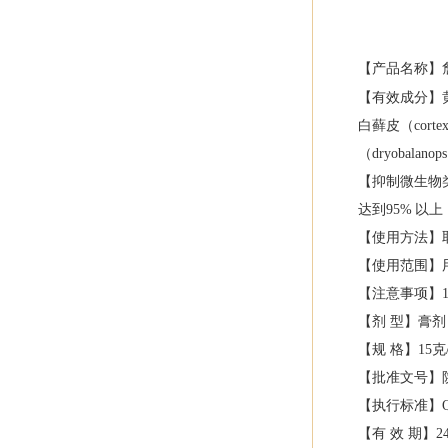
【
产品名称
】
【有效成分】
白藓皮（cortex
（dryobal
【抑制微生物
达到
95%
以上
【使用方法】
【使用范围】
【注意事项】
【剂
型】膏剂
【规
格】
15克
【批准文号】
【执行标准】
【有
效
期】
2