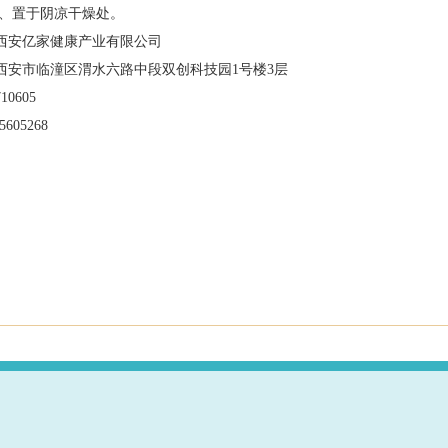
、置于阴凉干燥处。
西安亿家健康产业有限公司
西安市临潼区渭水六路中段双创科技园
1号楼3层
710605
605268